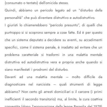
(consumato o tentato) dell’omicida stesso.
Quindi, abbiamo un pericolo legato ad un “disturbo della
personalità” che può diventare distruttivo e autodistruttivo.
I giuristi lo chiamerebbero “pericolo presunto”, di quelli che
purtroppo si si scoprono sempre a cose fatte. Ed è per questo
che un sistema deputato a decidere su eventi, su accadimenti
specifici, come il sistema penale, è inadatto ad evitare che un
problema caratteriale si trasformi in una malattia mentale
distruttiva ed autodistruttiva vera e propria anche quando si
siano manifestati i prodromi del disturbo.
Davanti ad una malattia mentale – molto difficile da
diagnosticare nel narcisista – quali strumenti di legge
abbiamo? Non certo gli arresti domiciliari o il carcere (i primi
inefficienti il secondo transitorio) ma, al limite, la cura coattiva
consentita (dopo l’approvazione della legge Basaglia del 1978)