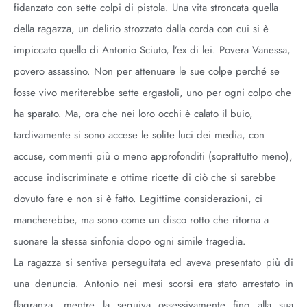
fidanzato con sette colpi di pistola. Una vita stroncata quella
della ragazza, un delirio strozzato dalla corda con cui si è
impiccato quello di Antonio Sciuto, l’ex di lei. Povera Vanessa,
povero assassino. Non per attenuare le sue colpe perché se
fosse vivo meriterebbe sette ergastoli, uno per ogni colpo che
ha sparato. Ma, ora che nei loro occhi è calato il buio,
tardivamente si sono accese le solite luci dei media, con
accuse, commenti più o meno approfonditi (soprattutto meno),
accuse indiscriminate e ottime ricette di ciò che si sarebbe
dovuto fare e non si è fatto. Legittime considerazioni, ci
mancherebbe, ma sono come un disco rotto che ritorna a
suonare la stessa sinfonia dopo ogni simile tragedia.
La ragazza si sentiva perseguitata ed aveva presentato più di
una denuncia. Antonio nei mesi scorsi era stato arrestato in
flagranza, mentre la seguiva ossessivamente fino alla sua