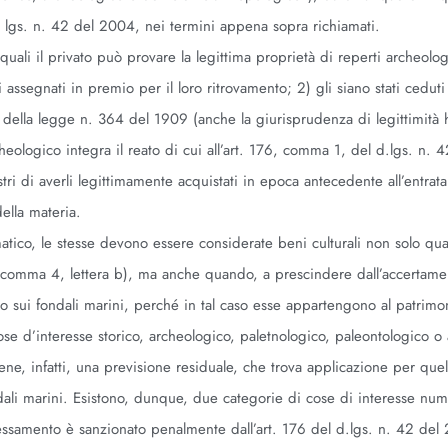
d. lgs. n. 42 del 2004, nei termini appena sopra richiamati.
e quali il privato può provare la legittima proprietà di reperti archeolog
assegnati in premio per il loro ritrovamento; 2) gli siano stati ceduti 
ore della legge n. 364 del 1909 (anche la giurisprudenza di legittimità 
cheologico integra il reato di cui all’art. 176, comma 1, del d.lgs. n.
ri di averli legittimamente acquistati in epoca antecedente all’entrata
della materia.
matico, le stesse devono essere considerate beni culturali non solo q
10, comma 4, lettera b), ma anche quando, a prescindere dall’accertame
lo o sui fondali marini, perché in tal caso esse appartengono al patrimo
ose d’interesse storico, archeologico, paletnologico, paleontologico o a
iene, infatti, una previsione residuale, che trova applicazione per que
ndali marini. Esistono, dunque, due categorie di cose di interesse nu
essamento è sanzionato penalmente dall’art. 176 del d.lgs. n. 42 del 