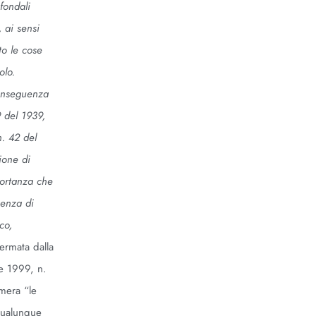
fondali
 ai sensi
to le cose
olo.
conseguenza
9 del 1939,
n. 42 del
ione di
portanza che
nenza di
co,
fermata dalla
re 1999, n.
umera “le
qualunque