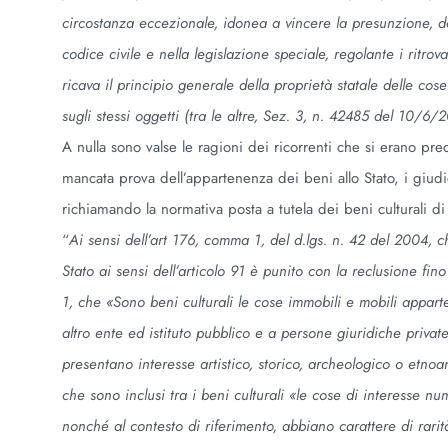
circostanza eccezionale, idonea a vincere la presunzione, d
codice civile e nella legislazione speciale, regolante i ritro
ricava il principio generale della proprietà statale delle cos
sugli stessi oggetti (tra le altre, Sez. 3, n. 42485 del 10/6/
A nulla sono valse le ragioni dei ricorrenti che si erano p
mancata prova dell’appartenenza dei beni allo Stato, i giud
richiamando la normativa posta a tutela dei beni culturali di 
“
Ai sensi dell’art 176, comma 1, del d.lgs. n. 42 del 2004, ch
Stato ai sensi dell’articolo 91 è punito con la reclusione fi
1, che «Sono beni culturali le cose immobili e mobili appartene
altro ente ed istituto pubblico e a persone giuridiche private 
presentano interesse artistico, storico, archeologico o etnoan
che sono inclusi tra i beni culturali «le cose di interesse nu
nonché al contesto di riferimento, abbiano carattere di rarità