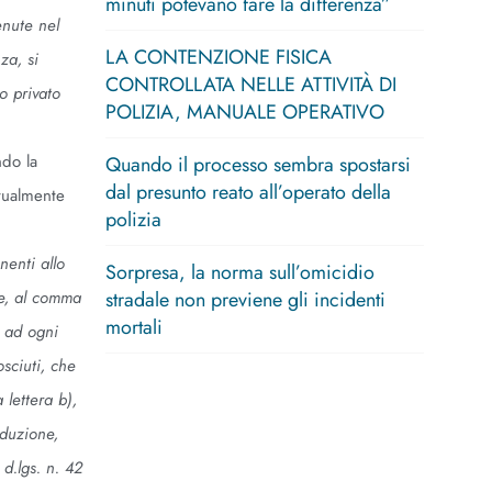
minuti potevano fare la differenza”
enute nel
LA CONTENZIONE FISICA
za, si
CONTROLLATA NELLE ATTIVITÀ DI
o privato
POLIZIA, MANUALE OPERATIVO
ndo la
Quando il processo sembra spostarsi
dal presunto reato all’operato della
ntualmente
polizia
nenti allo
Sorpresa, la norma sull’omicidio
de, al comma
stradale non previene gli incidenti
mortali
é ad ogni
osciuti, che
 lettera b),
oduzione,
 d.lgs. n. 42