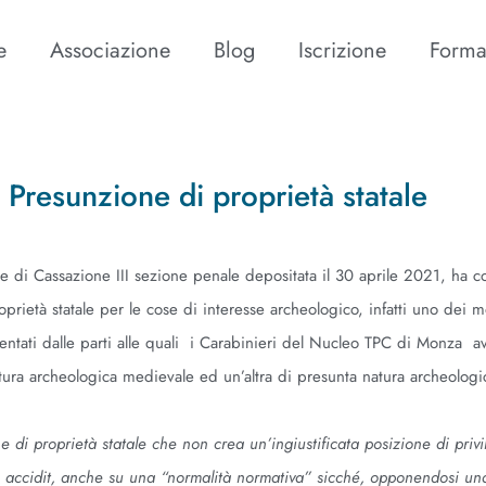
e
Associazione
Blog
Iscrizione
Forma
 Presunzione di proprietà statale
e di Cassazione III sezione penale depositata il 30 aprile 2021, ha c
rietà statale per le cose di interesse archeologico, infatti uno dei mo
esentati dalle parti alle quali i Carabinieri del Nucleo TPC di Monza 
tura archeologica medievale ed un’altra di presunta natura archeolog
e di proprietà statale che non crea un’ingiustificata posizione di privi
ue accidit, anche su una “normalità normativa” sicché, opponendosi un