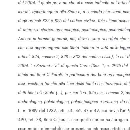
del 2004, il quale prevede che «Le cose indicate nell’artico
marini, appartengono allo Stato e, a seconda che siano immo
degli articoli 822 e 826 del codice civile». Tale ultima disp
di interesse storico, archeologico, paletnologico, paleontolo
Ancora in termini generali, poi, deve essere ricordato che 
che essi appartengono allo Stato italiano in virtù della leg
articoli 826, comma 2, 828 e 832 del codice civile), la cui di
2004. Le Sezioni civili di questa Corte (Sez. 1, n. 2995 del
tutela dei Beni Culturali, in particolare dei beni archeolog
essi rivestono (anche alla luce della tutela costituzionale del
detti beni allo Stato (…), per cui l’art. 826 c.c., comma 2, a
archeologico, paletnologico, paleontologico e artistico, da 
L. n. 1089 del 1939, artt. 44, 46, 47 e 49, cui rinvia l’ar
490, art. 88, Beni Culturali, che quelle norme ha abrogato (a
cose mobili e immobili che presentano interesse artistico,