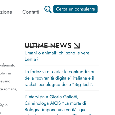
Cerca un consulente
zione
Contatti
ULTIME NEWS
Umani o animali: chi sono le vere
bestie?
onfermato
La fortezza di carta: le contraddizioni
tivi in
della “sovranità digitale” italiana e il
avevano
racket tecnologico delle “Big Tech”.
ica romana,
L’intervista a Gloria Gallotti,
Criminologa AICIS “La morte di
legio
Bologna impone una verità, quei
a