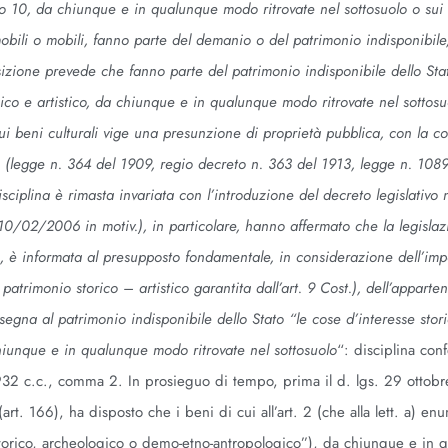
lo 10, da chiunque e in qualunque modo ritrovate nel sottosuolo o sui 
bili o mobili, fanno parte del demanio o del patrimonio indisponibile,
osizione prevede che fanno parte del patrimonio indisponibile dello Sta
gico e artistico, da chiunque e in qualunque modo ritrovate nel sottosu
sui beni culturali vige una presunzione di proprietà pubblica, con la 
ge (legge n. 364 del 1909, regio decreto n. 363 del 1913, legge n. 108
sciplina è rimasta invariata con l’introduzione del decreto legislativo 
 10/02/2006 in motiv.), in particolare, hanno affermato che la legislaz
ici, è informata al presupposto fondamentale, in considerazione dell’im
 patrimonio storico – artistico garantita dall’art. 9 Cost.), dell’apparte
ssegna al patrimonio indisponibile dello Stato “le cose d’interesse stori
chiunque e in qualunque modo ritrovate nel sottosuolo
“: disciplina con
t 932 c.c., comma 2. In prosieguo di tempo, prima il d. lgs. 29 ottob
rt. 166), ha disposto che i beni di cui all’art. 2 (che alla lett. a) en
 storico, archeologico o demo-etno-antropologico”), da chiunque e in 