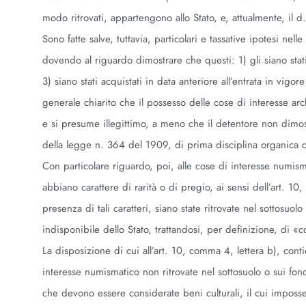
modo ritrovati, appartengono allo Stato, e, attualmente, il 
Sono fatte salve, tuttavia, particolari e tassative ipotesi nell
dovendo al riguardo dimostrare che questi: 1) gli siano stati 
3) siano stati acquistati in data anteriore all’entrata in vig
generale chiarito che il possesso delle cose di interesse ar
e si presume illegittimo, a meno che il detentore non dimost
della legge n. 364 del 1909, di prima disciplina organica 
Con particolare riguardo, poi, alle cose di interesse numis
abbiano carattere di rarità o di pregio, ai sensi dell’art. 
presenza di tali caratteri, siano state ritrovate nel sottosuo
indisponibile dello Stato, trattandosi, per definizione, di «c
La disposizione di cui all’art. 10, comma 4, lettera b), cont
interesse numismatico non ritrovate nel sottosuolo o sui fo
che devono essere considerate beni culturali, il cui imposs