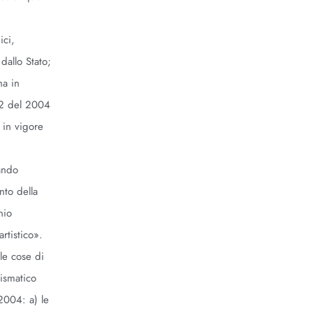
ici,
dallo Stato;
ha in
 42 del 2004
 in vigore
uando
nto della
nio
rtistico».
lle cose di
mismatico
2004: a) le