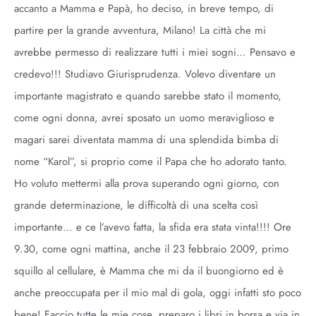
accanto a Mamma e Papà, ho deciso, in breve tempo, di
partire per la grande avventura, Milano! La città che mi
avrebbe permesso di realizzare tutti i miei sogni… Pensavo e
credevo!!! Studiavo Giurisprudenza. Volevo diventare un
importante magistrato e quando sarebbe stato il momento,
come ogni donna, avrei sposato un uomo meraviglioso e
magari sarei diventata mamma di una splendida bimba di
nome “Karol”, si proprio come il Papa che ho adorato tanto.
Ho voluto mettermi alla prova superando ogni giorno, con
grande determinazione, le difficoltà di una scelta così
importante… e ce l’avevo fatta, la sfida era stata vinta!!!! Ore
9.30, come ogni mattina, anche il 23 febbraio 2009, primo
squillo al cellulare, è Mamma che mi da il buongiorno ed è
anche preoccupata per il mio mal di gola, oggi infatti sto poco
bene! Faccio tutte le mie cose, preparo i libri in borsa e via in