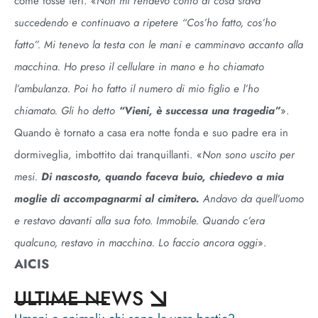
come fosse ieri. «
Non mi rendevo conto di cosa stava
succedendo e continuavo a ripetere “Cos’ho fatto, cos’ho
fatto”. Mi tenevo la testa con le mani e camminavo accanto alla
macchina. Ho preso il cellulare in mano e ho chiamato
l’ambulanza. Poi ho fatto il numero di mio figlio e l’ho
chiamato. Gli ho detto
“Vieni, è successa una tragedia”
».
Quando è tornato a casa era notte fonda e suo padre era in
dormiveglia, imbottito dai tranquillanti. «
Non sono uscito per
mesi.
Di nascosto, quando faceva buio, chiedevo a mia
moglie di accompagnarmi al cimitero.
Andavo da quell’uomo
e restavo davanti alla sua foto. Immobile. Quando c’era
qualcuno, restavo in macchina. Lo faccio ancora oggi
».
AICIS
ULTIME NEWS