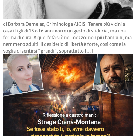
di Barbara Demelas, Criminologa AICIS Tenere più vicini a
casa i figli di 15 o 16 anni non è un gesto di sfiducia, ma una
forma di cura. A quell’età si è nel mezzo: non più bambini, ma
nemmeno adulti. Il desiderio di libertà è forte, così come la
voglia di sentirsi “grandi”, soprattutto […]