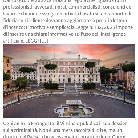
Dal 10 ottobre 2025 cambia una regola che riguarda tutti i
professionisti: avvocati, notai, commercialisti, consulenti del
lavoro e chiunque svolga un’attività basata su un rapporto di
fiducia con il cliente dovranno aggiornare la propria lettera
d’incarico: Il motivo è semplice: la Legge n. 132/2025 impone
di inserire una chiara informativa sull’uso dell’intelligenza
artificiale. LEGGI […]
Ogni anno, a Ferragosto, il Viminale pubblica il suo dossier
sulla criminalità. Non è una mera raccolta di cifre, ma un
ritratto del Paese, che va osservato con attenzione. Come