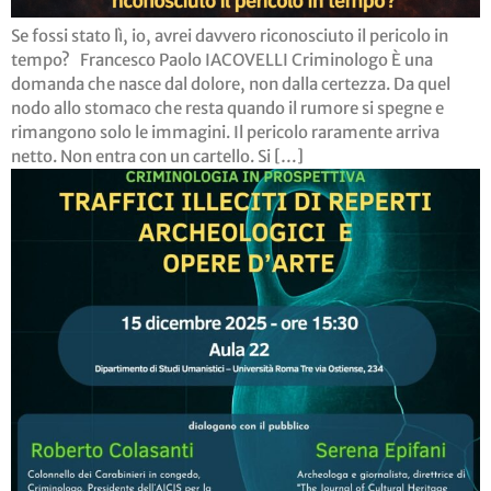
Se fossi stato lì, io, avrei davvero riconosciuto il pericolo in
tempo? Francesco Paolo IACOVELLI Criminologo È una
domanda che nasce dal dolore, non dalla certezza. Da quel
nodo allo stomaco che resta quando il rumore si spegne e
rimangono solo le immagini. Il pericolo raramente arriva
netto. Non entra con un cartello. Si […]