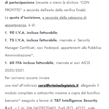
di partecipazione
(recante o meno la dicitura
“CON
PROFITTO”
a seconda dell’esito della verifica finale).
La
quota d’iscrizione,
a seconda della categoria di
appartenenza
, è di:
€.
90 I.V.A. inclusa fatturabile
;
€.
75 I.V.A. inclusa fatturabile
, riservata a: Security
Manager Certificati; soci Federpol; appartenenti alla Pubblica
Amministrazione*;
€.
60 IVA inclusa fatturabile
, riservata ai soci AICIS
2020/2021.
Per iscriversi occorre inviare
una
mail
all’indirizzo
corsi@criminologiaicis.it
, allegando il
modulo compilato e sottoscritto insieme a copia del bonifico
bancario* eseguito a favore di
T&T Intelligence Security
S.r.l.
, c.f./p. IVA 04378270401, Forlì (FC), 47121, viale