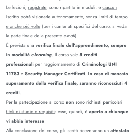
Le lezioni,
registrate
, sono ripartite in moduli, e
ciascun
iscritto potrà visionarle autonomamente, senza limiti di tempo
e anche più volte
(per i contenuti specifici del corso, si veda
la parte finale della presente
e-mail
).
È prevista una
verifica finale dell’apprendimento, sempre
in modalità
e-learning
. Il corso vale
8 crediti
professionali
per l’aggiornamento di
Criminologi UNI
11783
e
Security Manager Certificati
.
In
caso di mancato
superamento della verifica finale, saranno riconosciuti 4
crediti
.
Per la partecipazione al corso
non
sono
richiesti particolari
titoli di studio o requisiti
: esso, quindi, è
aperto a chiunque
vi abbia interesse
.
Alla conclusione del corso, gli iscritti riceveranno un
attestato