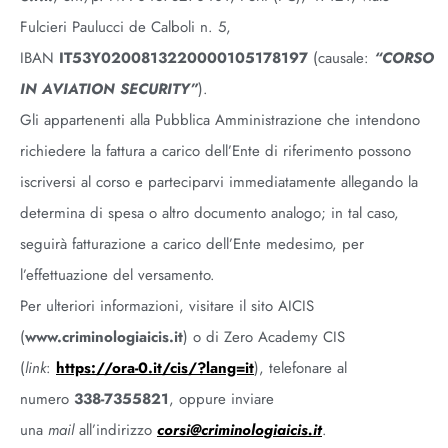
Fulcieri Paulucci de Calboli n. 5,
IBAN
IT53Y0200813220000105178197
(causale:
“CORSO
IN AVIATION SECURITY”
).
Gli appartenenti alla Pubblica Amministrazione che intendono
richiedere la fattura a carico dell’Ente di riferimento possono
iscriversi al corso e parteciparvi immediatamente allegando la
determina di spesa o altro documento analogo; in tal caso,
seguirà fatturazione a carico dell’Ente medesimo, per
l’effettuazione del versamento.
Per ulteriori informazioni, visitare il sito AICIS
(
www.criminologiaicis.it
) o di Zero Academy CIS
(
link
:
https://ora-0.it/cis/?lang=it
), telefonare al
numero
338-7355821
, oppure inviare
una
mail
all’indirizzo
corsi@criminologiaicis.it
.