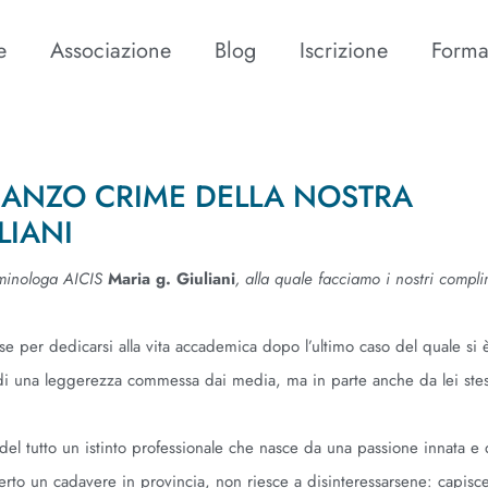
e
Associazione
Blog
Iscrizione
Forma
OMANZO CRIME DELLA NOSTRA
LIANI
riminologa AICIS
Maria g. Giuliani
, alla quale facciamo i nostri compli
rese per dedicarsi alla vita accademica dopo l’ultimo caso del quale si
 di una leggerezza commessa dai media, ma in parte anche da lei stes
l tutto un istinto professionale che nasce da una passione innata e
rto un cadavere in provincia, non riesce a disinteressarsene: capisc