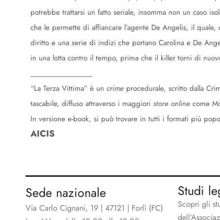
potrebbe trattarsi un fatto seriale, insomma non un caso iso
che le permette di affiancare l’agente De Angelis, il quale,
diritto e una serie di indizi che portano Carolina e De Angel
in una lotta contro il tempo, prima che il killer torni di nuo
______________
“La Terza Vittima” è un
crime
procedurale, scritto dalla Cr
tascabile, diffuso attraverso i maggiori
store online
come Mon
In versione e-book, si può trovare in tutti i formati più popo
AICIS
Studi le
Sede nazionale
Scopri gli st
Via Carlo Cignani, 19 | 47121 | Forlì (FC)
dell’Associa