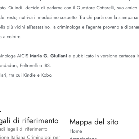
lato. Quindi, decide di parlarne con il Questore Cottarelli, suo amico
 del resto, nutriva il medesimo sospetto. Tra chi parla con la stampa s
is più vicini all’assassino, la criminologa e l’agente provano a dipanar
vo a colpire.
iminologa AICIS
Maria G. Giuliani
e pubblicato in versione cartacea i
dadori, Feltrinelli o IBS.
lari, tra cui Kindle e Kobo.
gali di riferimento
Mappa del sito
udi legali di riferimento
Home
zione Italiana Criminologi per
Associazione