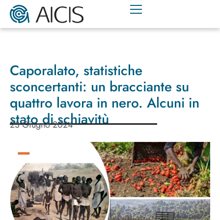
Caporalato, statistiche
sconcertanti: un bracciante su
quattro lavora in nero. Alcuni in
stato di schiavitù
23 Giugno 2024