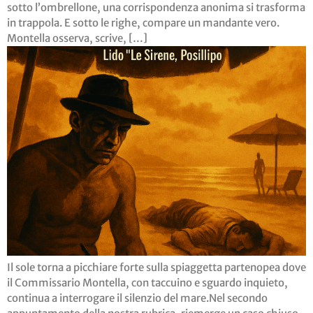
sotto l’ombrellone, una corrispondenza anonima si trasforma
in trappola. E sotto le righe, compare un mandante vero.
Montella osserva, scrive, […]
Il sole torna a picchiare forte sulla spiaggetta partenopea dove
il Commissario Montella, con taccuino e sguardo inquieto,
continua a interrogare il silenzio del mare.Nel secondo