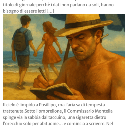
titolo di giornale perchè i dati non parlano da soli, hanno
bisogno di essere letti […]
Il cielo è limpido a Posillipo, ma l’aria sa di tempesta
trattenuta.Sotto l’ombrellone, il Commissario Montella
spinge via la sabbia dal taccuino, una sigaretta dietro
l’orecchio solo per abitudine… e comincia a scrivere. Nel