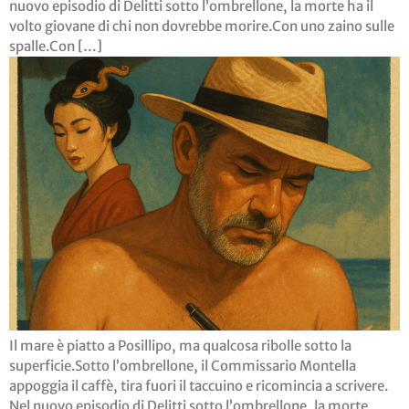
nuovo episodio di Delitti sotto l’ombrellone, la morte ha il
volto giovane di chi non dovrebbe morire.Con uno zaino sulle
spalle.Con […]
Il mare è piatto a Posillipo, ma qualcosa ribolle sotto la
superficie.Sotto l’ombrellone, il Commissario Montella
appoggia il caffè, tira fuori il taccuino e ricomincia a scrivere.
Nel nuovo episodio di Delitti sotto l’ombrellone, la morte