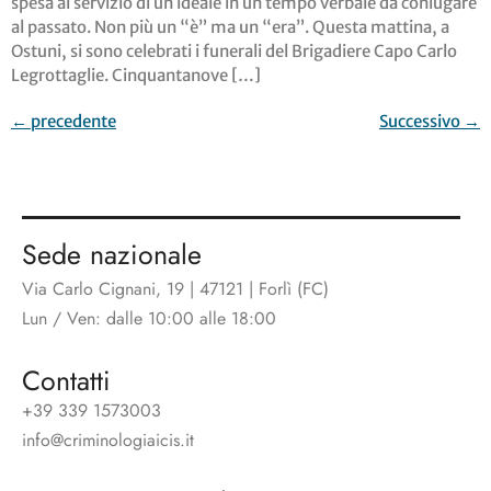
spesa al servizio di un ideale in un tempo verbale da coniugare
al passato. Non più un “è” ma un “era”. Questa mattina, a
Ostuni, si sono celebrati i funerali del Brigadiere Capo Carlo
Legrottaglie. Cinquantanove […]
←
precedente
Successivo
→
Sede nazionale
Via Carlo Cignani, 19 | 47121 | Forlì (FC)
Lun / Ven: dalle 10:00 alle 18:00
Contatti
+39 339 1573003
info@criminologiaicis.it