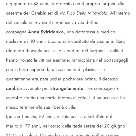
ingegnere di 48 anni, si è recato con il proprio furgone alla
caserma dei Carabinieri di
via Pico Della Mirandola
. All’interno
del veicolo si trovava il corpo senza vita dell’ex
compagna
Anna Sviridenko
, una dottoressa e medico
nucleare di 40 anni. L’uomo si è costituito dinanzi ai militari,
riferendo di averla uccisa.‍ All’apertura del furgone, i militari
hanno trovato la vittima esanime, rannicchiata nel portabagagli
con la testa coperta da un sacchetto di plastica. La
quarantenne era stata uccisa poche ore prima. Il decesso
sarebbe avvenuto per
strangolamento
: l’ex compagno le
avrebbe stretto una corda intorno al collo. Lui ha ucciso e ha
messo termine alla sua libertà civile.
Ignazia Tumatis, 59 anni, è stata uccisa a coltellate dal
marito di 77 anni, nel corso della tarda serata del 20 giugno
2024 a Cagliari. L’omicidio si è consumato nell’abitazione