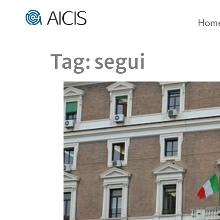
Hom
Tag:
segui