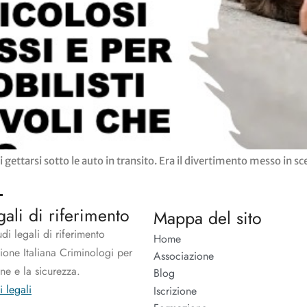
 di gettarsi sotto le auto in transito. Era il divertimento messo in
gali di riferimento
Mappa del sito
udi legali di riferimento
Home
zione Italiana Criminologi per
Associazione
one e la sicurezza.
Blog
i legali
Iscrizione