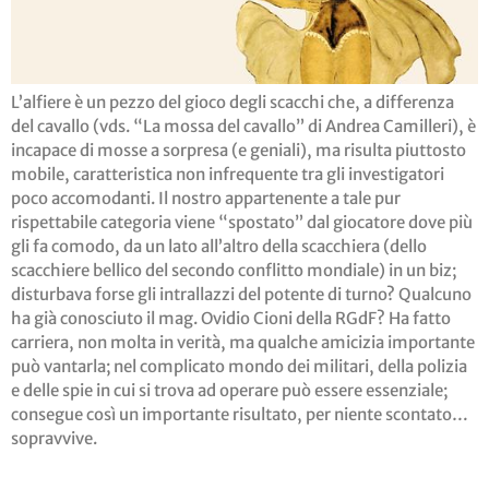
L’alfiere è un pezzo del gioco degli scacchi che, a differenza
del cavallo (vds. “La mossa del cavallo” di Andrea Camilleri), è
incapace di mosse a sorpresa (e geniali), ma risulta piuttosto
mobile, caratteristica non infrequente tra gli investigatori
poco accomodanti. Il nostro appartenente a tale pur
rispettabile categoria viene “spostato” dal giocatore dove più
gli fa comodo, da un lato all’altro della scacchiera (dello
scacchiere bellico del secondo conflitto mondiale) in un biz;
disturbava forse gli intrallazzi del potente di turno? Qualcuno
ha già conosciuto il mag. Ovidio Cioni della RGdF? Ha fatto
carriera, non molta in verità, ma qualche amicizia importante
può vantarla; nel complicato mondo dei militari, della polizia
e delle spie in cui si trova ad operare può essere essenziale;
consegue così un importante risultato, per niente scontato…
sopravvive.