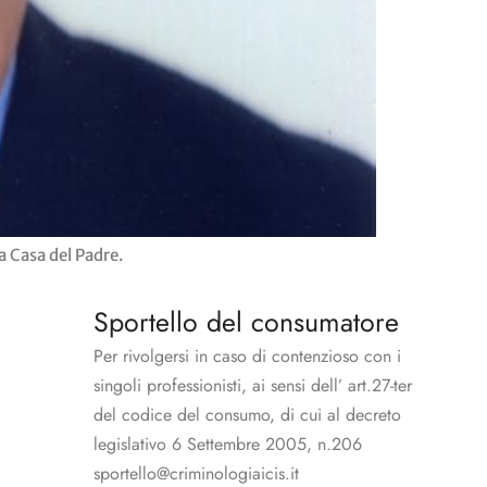
a Casa del Padre.
Sportello del consumatore
Per rivolgersi in caso di contenzioso con i
singoli professionisti, ai sensi dell’ art.27-ter
del codice del consumo, di cui al decreto
legislativo 6 Settembre 2005, n.206
sportello@criminologiaicis.it