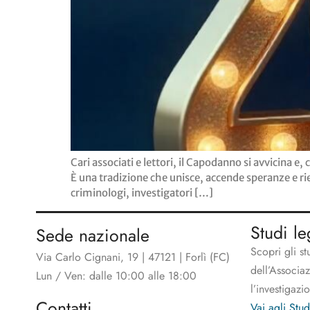
Cari associati e lettori, il Capodanno si avvicina 
È una tradizione che unisce, accende speranze e r
criminologi, investigatori […]
Studi le
Sede nazionale
Scopri gli st
Via Carlo Cignani, 19 | 47121 | Forlì (FC)
dell’Associa
Lun / Ven: dalle 10:00 alle 18:00
l’investigazi
Contatti
Vai agli Stud