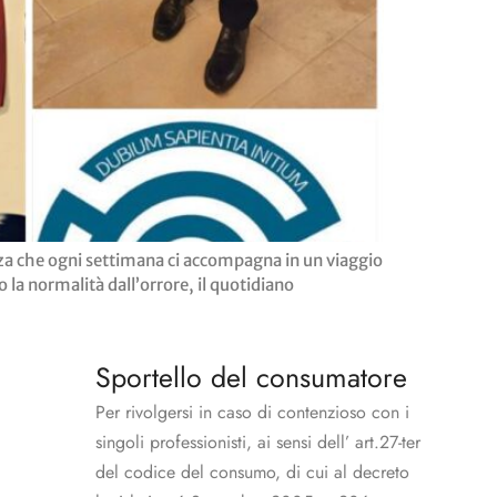
ezza che ogni settimana ci accompagna in un viaggio
o la normalità dall’orrore, il quotidiano
Sportello del consumatore
Per rivolgersi in caso di contenzioso con i
singoli professionisti, ai sensi dell’ art.27-ter
del codice del consumo, di cui al decreto