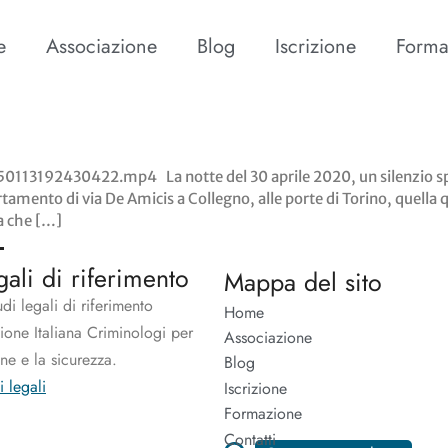
e
Associazione
Blog
Iscrizione
Forma
13192430422.mp4 La notte del 30 aprile 2020, un silenzio spettr
ento di via De Amicis a Collegno, alle porte di Torino, quella qui
ma che […]
gali di riferimento
Mappa del sito
udi legali di riferimento
Home
zione Italiana Criminologi per
Associazione
one e la sicurezza.
Blog
i legali
Iscrizione
Formazione
Contatti