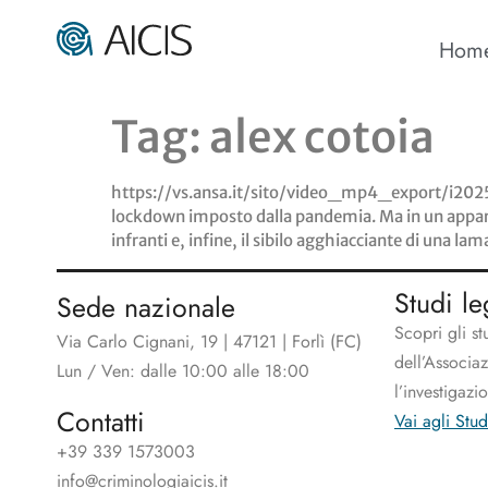
Hom
Tag:
alex cotoia
https://vs.ansa.it/sito/video_mp4_export/i202501
lockdown imposto dalla pandemia. Ma in un appartam
infranti e, infine, il sibilo agghiacciante di una la
Studi le
Sede nazionale
Scopri gli st
Via Carlo Cignani, 19 | 47121 | Forlì (FC)
dell’Associa
Lun / Ven: dalle 10:00 alle 18:00
l’investigazi
Contatti
Vai agli Stud
+39 339 1573003
info@criminologiaicis.it