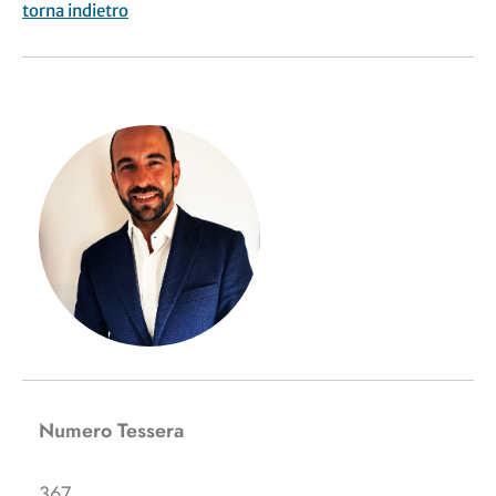
torna indietro
Numero Tessera
367