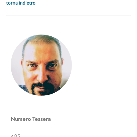
torna indietro
Numero Tessera
485