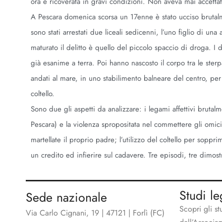
ora è ricoverata in gravi condizioni. Non aveva mai accettat
A Pescara domenica scorsa un 17enne è stato ucciso brutalm
sono stati arrestati due liceali sedicenni, l’uno figlio di una 
maturato il delitto è quello del piccolo spaccio di droga. I
già esanime a terra. Poi hanno nascosto il corpo tra le sterp
andati al mare, in uno stabilimento balneare del centro, per
coltello.
Sono due gli aspetti da analizzare: i legami affettivi bruta
Pescara) e la violenza spropositata nel commettere gli omic
martellate il proprio padre; l’utilizzo del coltello per sopp
un credito ed infierire sul cadavere. Tre episodi, tre dimostra
Studi le
Sede nazionale
Scopri gli st
Via Carlo Cignani, 19 | 47121 | Forlì (FC)