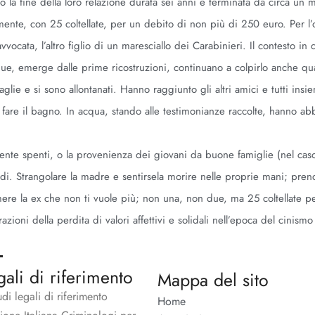
o la fine della loro relazione durata sei anni e terminata da circa un 
ente, con 25 coltellate, per un debito di non più di 250 euro. Per l’
avvocata, l’altro figlio di un maresciallo dei Carabinieri. Il contesto in 
 due, emerge dalle prime ricostruzioni, continuano a colpirlo anche qu
aglie e si sono allontanati. Hanno raggiunto gli altri amici e tutti ins
 fare il bagno. In acqua, stando alle testimonianze raccolte, hanno ab
lmente spenti, o la provenienza dei giovani da buone famiglie (nel cas
idi. Strangolare la madre e sentirsela morire nelle proprie mani; pren
rimere la ex che non ti vuole più; non una, non due, ma 25 coltellate p
zioni della perdita di valori affettivi e solidali nell’epoca del cinismo 
gali di riferimento
Mappa del sito
udi legali di riferimento
Home