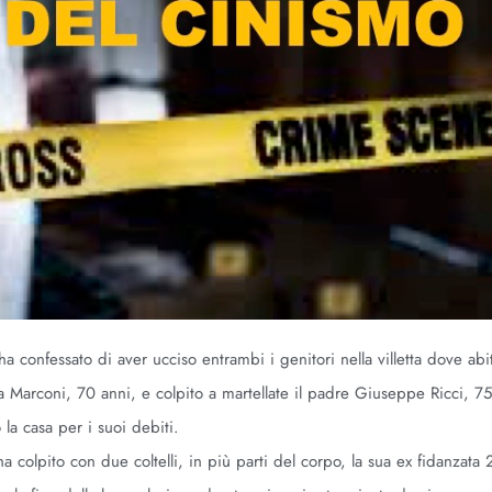
a confessato di aver ucciso entrambi i genitori nella villetta dove abi
a Marconi, 70 anni, e colpito a martellate il padre Giuseppe Ricci, 7
 la casa per i suoi debiti.
a colpito con due coltelli, in più parti del corpo, la sua ex fidanzata