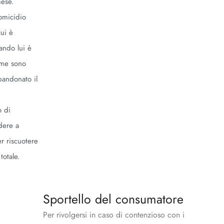
mese.
omicidio
cui è
ando lui è
ieme sono
bandonato il
o di
dere a
er riscuotere
totale.
Sportello del consumatore
Per rivolgersi in caso di contenzioso con i