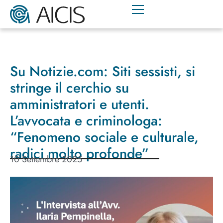
Su Notizie.com: Siti sessisti, si
stringe il cerchio su
amministratori e utenti.
L’avvocata e criminologa:
“Fenomeno sociale e culturale,
radici molto profonde”
10 Settembre 2025