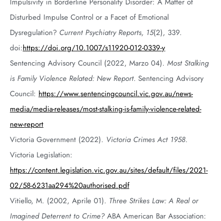
Impulsivity in Borderline Personality Disorder: A Matter of
Disturbed Impulse Control or a Facet of Emotional
Dysregulation?
Current Psychiatry Reports, 15
(2), 339.
doi:
https://doi.org/10.1007/s11920-012-0339-y
Sentencing Advisory Council (2022, Marzo 04).
Most Stalking
is Family Violence Related: New Report.
Sentencing Advisory
Council:
https://www.sentencingcouncil.vic.gov.au/news-
media/media-releases/most-stalking-is-family-violence-related-
new-report
Victoria Government (2022).
Victoria Crimes Act 1958.
Victoria Legislation:
https://content.legislation.vic.gov.au/sites/default/files/2021-
02/58-6231aa294%20authorised.pdf
Vitiello, M. (2002, Aprile 01).
Three Strikes Law: A Real or
Imagined Deterrent to Crime?
ABA American Bar Association: