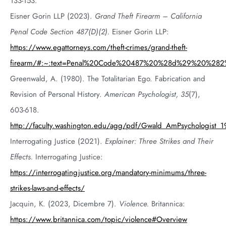
133-153.
Eisner Gorin LLP (2023).
Grand Theft Firearm – California
Penal Code Section 487(D)(2).
Eisner Gorin LLP:
https://www.egattorneys.com/theft-crimes/grand-theft-
firearm/#:~:text=Penal%20Code%20487%20%28d%29%20%282%
Greenwald, A. (1980). The Totalitarian Ego. Fabrication and
Revision of Personal History.
American Psychologist, 35
(7),
603-618.
http://faculty.washington.edu/agg/pdf/Gwald_AmPsychologist_
Interrogating Justice (2021).
Explainer: Three Strikes and Their
Effects.
Interrogating Justice:
https://interrogatingjustice.org/mandatory-minimums/three-
strikes-laws-and-effects/
Jacquin, K. (2023, Dicembre 7).
Violence.
Britannica:
https://www.britannica.com/topic/violence#Overview