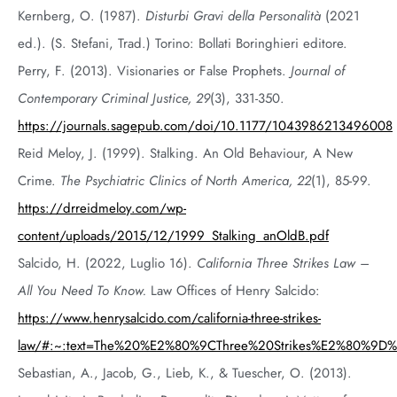
Kernberg, O. (1987).
Disturbi Gravi della Personalità
(2021
ed.). (S. Stefani, Trad.) Torino: Bollati Boringhieri editore.
Perry, F. (2013). Visionaries or False Prophets.
Journal of
Contemporary Criminal Justice, 29
(3), 331-350.
https://journals.sagepub.com/doi/10.1177/1043986213496008
Reid Meloy, J. (1999). Stalking. An Old Behaviour, A New
Crime.
The Psychiatric Clinics of North America, 22
(1), 85-99.
https://drreidmeloy.com/wp-
content/uploads/2015/12/1999_Stalking_anOldB.pdf
Salcido, H. (2022, Luglio 16).
California Three Strikes Law –
All You Need To Know.
Law Offices of Henry Salcido:
https://www.henrysalcido.com/california-three-strikes-
law/#:~:text=The%20%E2%80%9CThree%20Strikes%E2%80%9D%
Sebastian, A., Jacob, G., Lieb, K., & Tuescher, O. (2013).