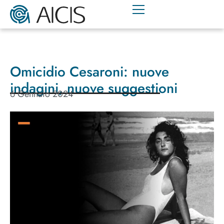
Omicidio Cesaroni: nuove
indagini, nuove suggestioni
6 Gennaio 2024