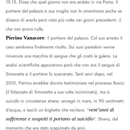
19,15. Disse che quel giorno non era andato in via Poma. Il
portiere del palazzo e sua moglie non lo smentirono anche se
dissero di averlo però visto più volte nei giorni precedenti: il
che non prova nulla.
Pierino Vanacore
: il portiere del palazzo. Col suo arresto il
caso sembrava finalmente risolto. Sui suoi pantaloni venne
rinvenuta una macchia di sangue che gli costò la galera. Le
analisi scientifiche appurarono però che non era il sangue di
Simonetta e il portiere fu scarcerato. Tanti anni dopo, nel
2010, Pierino avrebbe dovuto testimoniare nel processo Busco
(il fidanzato di Simonetta a sua volta incriminato), ma si
suicidò in circostanze strane: annegò in mare, in 90 centimetri
d’acqua, e lasciò un biglietto che recitava: “
vent’anni di
sofferenze e sospetti ti portano al suicidio
”. Strano, dal
momento che era stato scagionato da anni.