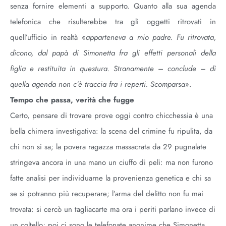
senza fornire elementi a supporto. Quanto alla sua agenda
telefonica che risulterebbe tra gli oggetti ritrovati in
quell’ufficio in realtà «
apparteneva a mio padre. Fu ritrovata,
dicono, dal papà di Simonetta fra gli effetti personali della
figlia e restituita in questura. Stranamente – conclude – di
quella agenda non c’è traccia fra i reperti. Scomparsa
».
Tempo che passa, verità che fugge
Certo, pensare di trovare prove oggi contro chicchessia è una
bella chimera investigativa: la scena del crimine fu ripulita, da
chi non si sa; la povera ragazza massacrata da 29 pugnalate
stringeva ancora in una mano un ciuffo di peli: ma non furono
fatte analisi per individuarne la provenienza genetica e chi sa
se si potranno più recuperare; l’arma del delitto non fu mai
trovata: si cercò un tagliacarte ma ora i periti parlano invece di
un coltello; poi ci sono le telefonate anonime che Simonetta