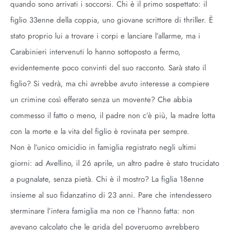
quando sono arrivati i soccorsi. Chi è il primo sospettato: il
figlio 33enne della coppia, uno giovane scrittore di thriller. È
stato proprio lui a trovare i corpi e lanciare l’allarme, ma i
Carabinieri intervenuti lo hanno sottoposto a fermo,
evidentemente poco convinti del suo racconto. Sarà stato il
figlio? Si vedrà, ma chi avrebbe avuto interesse a compiere
un crimine così efferato senza un movente? Che abbia
commesso il fatto o meno, il padre non c’è più, la madre lotta
con la morte e la vita del figlio è rovinata per sempre.
Non è l’unico omicidio in famiglia registrato negli ultimi
giorni: ad Avellino, il 26 aprile, un altro padre è stato trucidato
a pugnalate, senza pietà. Chi è il mostro? La figlia 18enne
insieme al suo fidanzatino di 23 anni. Pare che intendessero
sterminare l’intera famiglia ma non ce l’hanno fatta: non
avevano calcolato che le grida del poveruomo avrebbero