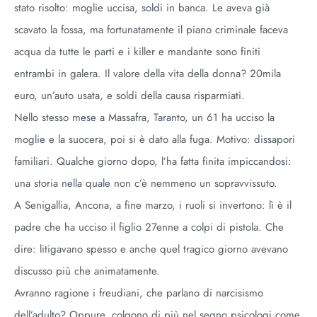
stato risolto: moglie uccisa, soldi in banca. Le aveva già
scavato la fossa, ma fortunatamente il piano criminale faceva
acqua da tutte le parti e i killer e mandante sono finiti
entrambi in galera. Il valore della vita della donna? 20mila
euro, un’auto usata, e soldi della causa risparmiati.
Nello stesso mese a Massafra, Taranto, un 61 ha ucciso la
moglie e la suocera, poi si è dato alla fuga. Motivo: dissapori
familiari. Qualche giorno dopo, l’ha fatta finita impiccandosi:
una storia nella quale non c’è nemmeno un sopravvissuto.
A Senigallia, Ancona, a fine marzo, i ruoli si invertono: lì è il
padre che ha ucciso il figlio 27enne a colpi di pistola. Che
dire: litigavano spesso e anche quel tragico giorno avevano
discusso più che animatamente.
Avranno ragione i freudiani, che parlano di narcisismo
dell’adulto? Oppure, colgono di più nel segno psicologi come