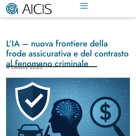
L’IA – nuova frontiere della
frode assicurativa e del contrasto
al fenomeno criminale
4 Ottobre 2025