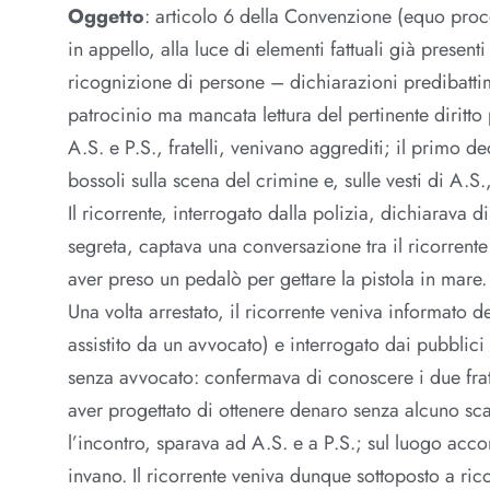
Oggetto
: articolo 6 della Convenzione (equo proc
in appello, alla luce di elementi fattuali già presen
ricognizione di persone – dichiarazioni predibattime
patrocinio ma mancata lettura del pertinente diritto 
A.S. e P.S., fratelli, venivano aggrediti; il primo d
bossoli sulla scena del crimine e, sulle vesti di A.S.
Il ricorrente, interrogato dalla polizia, dichiarava 
segreta, captava una conversazione tra il ricorrente 
aver preso un pedalò per gettare la pistola in mare.
Una volta arrestato, il ricorrente veniva informato de
assistito da un avvocato) e interrogato dai pubblici 
senza avvocato: confermava di conoscere i due frat
aver progettato di ottenere denaro senza alcuno sca
l’incontro, sparava ad A.S. e a P.S.; sul luogo acco
invano. Il ricorrente veniva dunque sottoposto a ric