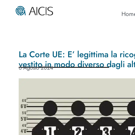
Hom
La Corte UE: E’ legittima la ric
vestito in modo diverso dagli alt
6 Agosto 2024