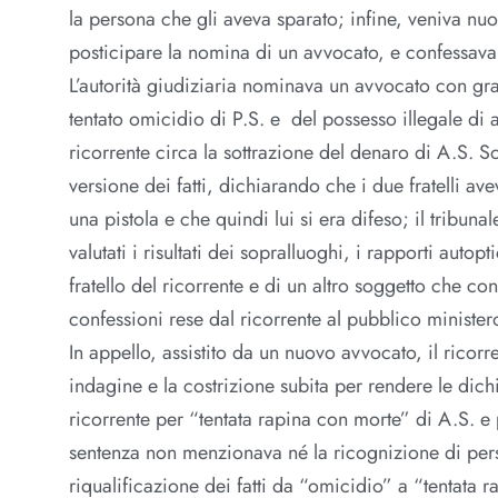
la persona che gli aveva sparato; infine, veniva nu
posticipare la nomina di un avvocato, e confessava 
L’autorità giudiziaria nominava un avvocato con grat
tentato omicidio di P.S. e del possesso illegale di
ricorrente circa la sottrazione del denaro di A.S. So
versione dei fatti, dichiarando che i due fratelli a
una pistola e che quindi lui si era difeso; il tribun
valutati i risultati dei sopralluoghi, i rapporti autopti
fratello del ricorrente e di un altro soggetto che c
confessioni rese dal ricorrente al pubblico minister
In appello, assistito da un nuovo avvocato, il ricorre
indagine e la costrizione subita per rendere le dic
ricorrente per “tentata rapina con morte” di A.S. e 
sentenza non menzionava né la ricognizione di perso
riqualificazione dei fatti da “omicidio” a “tentata 