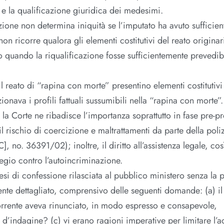
ti e la qualificazione giuridica dei medesimi.
zione non determina iniquità se l’imputato ha avuto sufficien
non ricorre qualora gli elementi costitutivi del reato originar
ro quando la riqualificazione fosse sufficientemente prevedi
 reato di “rapina con morte” presentino elementi costitutivi 
onava i profili fattuali sussumibili nella “rapina con morte”.
, la Corte ne ribadisce l’importanza soprattutto in fase pre-p
 il rischio di coercizione e maltrattamenti da parte della poliz
], no. 36391/02); inoltre, il diritto all’assistenza legale, c
legio contro l’autoincriminazione.
tesi di confessione rilasciata al pubblico ministero senza la 
ente dettagliato, comprensivo delle seguenti domande: (a) il
ricorrente aveva rinunciato, in modo espresso e consapevole,
de d’indagine? (c) vi erano ragioni imperative per limitare l’