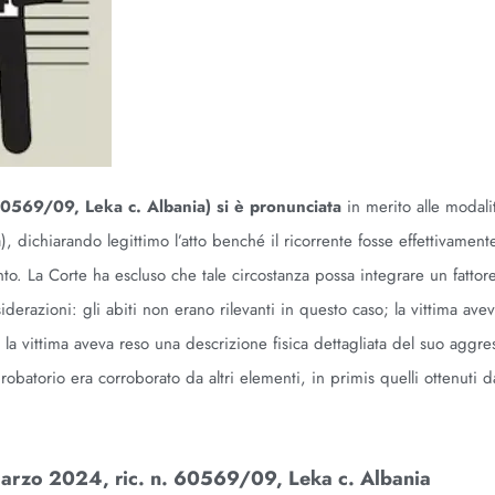
60569/09, Leka c. Albania) si è pronunciata
in merito alle modalit
, dichiarando legittimo l’atto benché il ricorrente fosse effettivamente
nto. La Corte ha escluso che tale circostanza possa integrare un fattore
erazioni: gli abiti non erano rilevanti in questo caso; la vittima ave
, la vittima aveva reso una descrizione fisica dettagliata del suo aggre
probatorio era corroborato da altri elementi, in primis quelli ottenuti da
marzo 2024, ric. n. 60569/09, Leka c. Albania