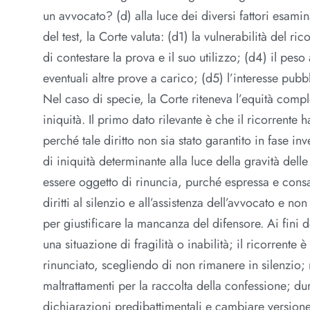
un avvocato? (d) alla luce dei diversi fattori esamin
del test, la Corte valuta: (d1) la vulnerabilità del ri
di contestare la prova e il suo utilizzo; (d4) il peso
eventuali altre prove a carico; (d5) l’interesse pubbl
Nel caso di specie, la Corte riteneva l’equità comple
iniquità. Il primo dato rilevante è che il ricorrente
perché tale diritto non sia stato garantito in fase 
di iniquità determinante alla luce della gravità dell
essere oggetto di rinuncia, purché espressa e consape
diritti al silenzio e all’assistenza dell’avvocato e n
per giustificare la mancanza del difensore. Ai fini 
una situazione di fragilità o inabilità; il ricorrente 
rinunciato, scegliendo di non rimanere in silenzio; 
maltrattamenti per la raccolta della confessione; dur
dichiarazioni predibattimentali e cambiare version