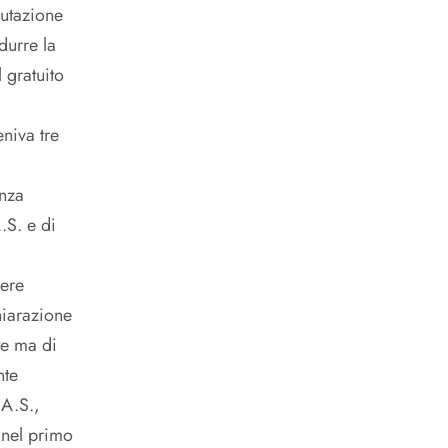
putazione
durre la
 gratuito
eniva tre
anza
.S. e di
sere
chiarazione
te ma di
nte
 A.S.,
a nel primo