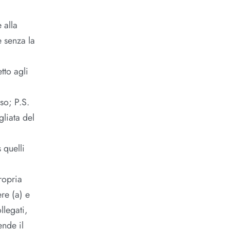
 alla
e senza la
tto agli
so; P.S.
gliata del
 quelli
propria
ere (a) e
llegati,
ende il