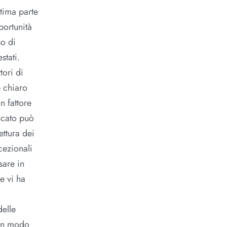
ltima parte
portunità
so di
stati.
tori di
è chiaro
n fattore
vocato può
ettura dei
cezionali
sare in
 e vi ha
delle
 in modo