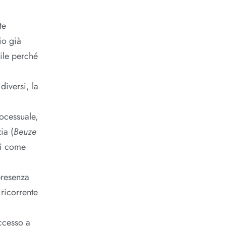
te
io già
bile perché
diversi, la
rocessuale,
ia (
Beuze
osì come
presenza
 ricorrente
accesso a