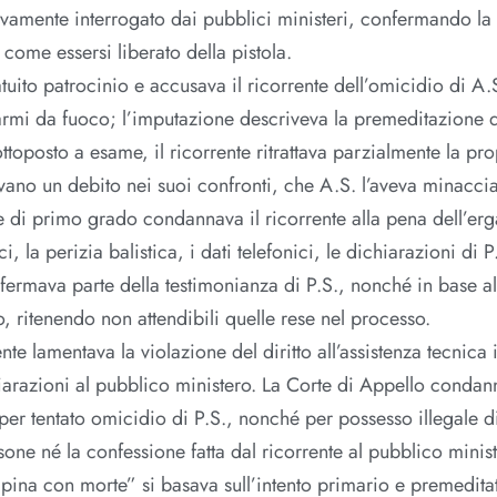
ovamente interrogato dai pubblici ministeri, confermando la 
come essersi liberato della pistola.
uito patrocinio e accusava il ricorrente dell’omicidio di A.S
 armi da fuoco; l’imputazione descriveva la premeditazione 
ttoposto a esame, il ricorrente ritrattava parzialmente la pro
vevano un debito nei suoi confronti, che A.S. l’aveva minacci
ale di primo grado condannava il ricorrente alla pena dell’erg
ci, la perizia balistica, i dati telefonici, le dichiarazioni di P
onfermava parte della testimonianza di P.S., nonché in base 
o, ritenendo non attendibili quelle rese nel processo.
nte lamentava la violazione del diritto all’assistenza tecnica 
hiarazioni al pubblico ministero. La Corte di Appello condan
per tentato omicidio di P.S., nonché per possesso illegale di
ne né la confessione fatta dal ricorrente al pubblico minist
rapina con morte” si basava sull’intento primario e premedita