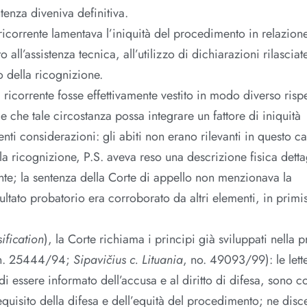
tenza diveniva definitiva.
 ricorrente lamentava l’iniquità del procedimento in relazione
o all’assistenza tecnica, all’utilizzo di dichiarazioni rilasciat
o della ricognizione.
 ricorrente fosse effettivamente vestito in modo diverso rispe
de che tale circostanza possa integrare un fattore di iniquità
ti considerazioni: gli abiti non erano rilevanti in questo ca
la ricognizione, P.S. aveva reso una descrizione fisica detta
nte; la sentenza della Corte di appello non menzionava la
sultato probatorio era corroborato da altri elementi, in primis
sification
), la Corte richiama i principi già sviluppati nella 
 n. 25444/94;
Sipavičius c. Lituania
, no. 49093/99): le lett
to di essere informato dell’accusa e al diritto di difesa, sono co
equisito della difesa e dell’equità del procedimento; ne disc