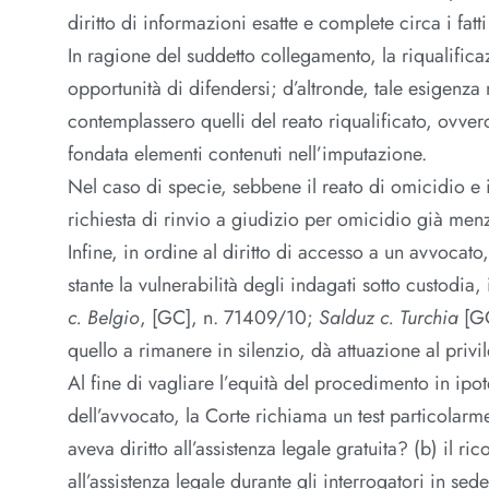
diritto di informazioni esatte e complete circa i fat
In ragione del suddetto collegamento, la riqualifica
opportunità di difendersi; d’altronde, tale esigenza 
contemplassero quelli del reato riqualificato, ovve
fondata elementi contenuti nell’imputazione.
Nel caso di specie, sebbene il reato di omicidio e il
richiesta di rinvio a giudizio per omicidio già menzi
Infine, in ordine al diritto di accesso a un avvocato
stante la vulnerabilità degli indagati sotto custodia,
c. Belgio
, [GC], n. 71409/10;
Salduz c. Turchia
[GC
quello a rimanere in silenzio, dà attuazione al privi
Al fine di vagliare l’equità del procedimento in ipo
dell’avvocato, la Corte richiama un test particolarm
aveva diritto all’assistenza legale gratuita? (b) il 
all’assistenza legale durante gli interrogatori in se