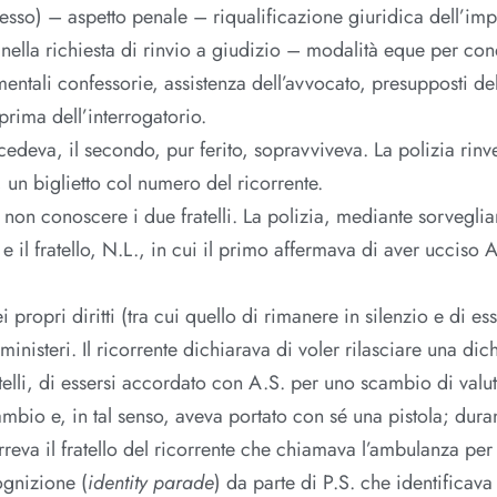
esso) – aspetto penale – riqualificazione giuridica dell’im
ti nella richiesta di rinvio a giudizio – modalità eque per con
ntali confessorie, assistenza dell’avvocato, presupposti del
prima dell’interrogatorio.
ecedeva, il secondo, pur ferito, sopravviveva. La polizia rinv
, un biglietto col numero del ricorrente.
di non conoscere i due fratelli. La polizia, mediante sorvegli
e il fratello, N.L., in cui il primo affermava di aver ucciso A
i propri diritti (tra cui quello di rimanere in silenzio e di es
ministeri. Il ricorrente dichiarava di voler rilasciare una di
elli, di essersi accordato con A.S. per uno scambio di valu
mbio e, in tal senso, aveva portato con sé una pistola; dura
rreva il fratello del ricorrente che chiamava l’ambulanza per
ognizione (
identity parade
) da parte di P.S. che identificav