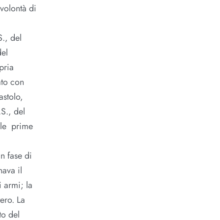
volontà di
., del
del
pria
ato con
astolo,
.S., del
alle prime
in fase di
nava il
 armi; la
ero. La
to del