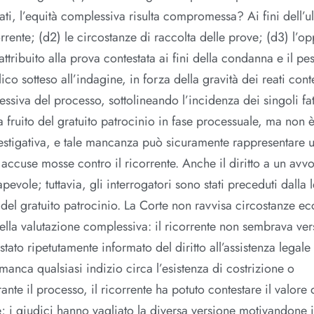
ati, l’equità complessiva risulta compromessa? Ai fini dell’u
corrente; (d2) le circostanze di raccolta delle prove; (d3) l’op
 attribuito alla prova contestata ai fini della condanna e il pe
ico sotteso all’indagine, in forza della gravità dei reati conte
ssiva del processo, sottolineando l’incidenza dei singoli fat
 ha fruito del gratuito patrocinio in fase processuale, ma non 
investigativa, e tale mancanza può sicuramente rappresentare u
e accuse mosse contro il ricorrente. Anche il diritto a un av
vole; tuttavia, gli interrogatori sono stati preceduti dalla l
on del gratuito patrocinio. La Corte non ravvisa circostanze ec
della valutazione complessiva: il ricorrente non sembrava ver
è stato ripetutamente informato del diritto all’assistenza legale
manca qualsiasi indizio circa l’esistenza di costrizione o
ante il processo, il ricorrente ha potuto contestare il valore 
e; i giudici hanno vagliato la diversa versione motivandone