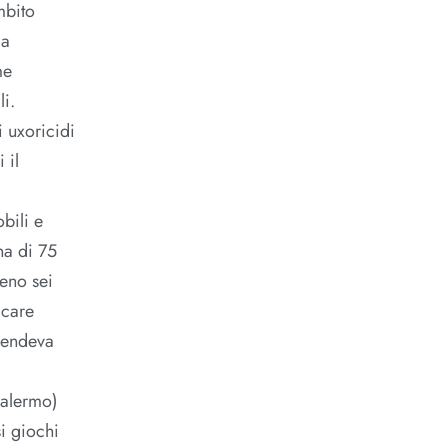
mbito
ma
me
li.
 uxoricidi
 il
bili e
na di 75
eno sei
icare
ivendeva
Palermo)
i giochi