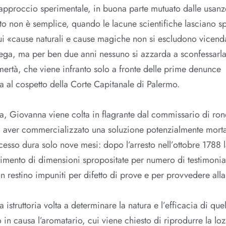
 approccio sperimentale, in buona parte mutuato dalle usanz
o non è semplice, quando le lacune scientifiche lasciano s
n cui «cause naturali e cause magiche non si escludono vicen
ega, ma per ben due anni nessuno si azzarda a sconfessarla
ertà, che viene infranto solo a fronte delle prime denunce
a al cospetto della Corte Capitanale di Palermo.
ma, Giovanna viene colta in flagrante dal commissario di ro
di aver commercializzato una soluzione potenzialmente morta
cesso dura solo nove mesi: dopo l’arresto nell’ottobre 1788 
ttimento di dimensioni spropositate per numero di testimoni
non restino impuniti per difetto di prove e per provvedere all
istruttoria volta a determinare la natura e l’efficacia di que
o in causa l’aromatario, cui viene chiesto di riprodurre la lo