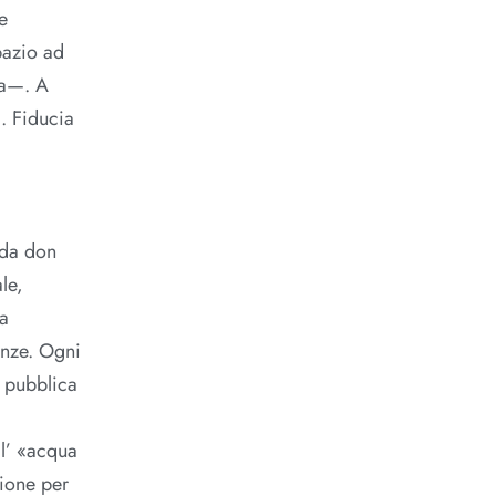
e
pazio ad
da—. A
. Fiducia
nda don
le,
la
anze. Ogni
a pubblica
ll’ «acqua
zione per