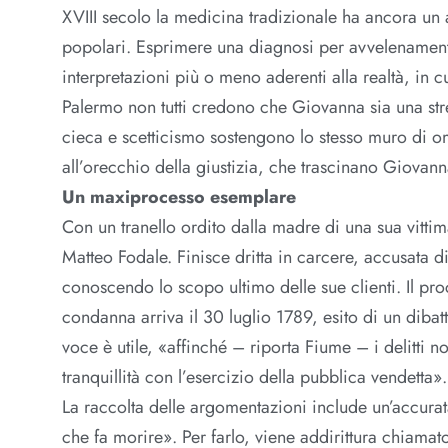
XVIII secolo la medicina tradizionale ha ancora un
popolari. Esprimere una diagnosi per avvelenament
interpretazioni più o meno aderenti alla realtà, i
Palermo non tutti credono che Giovanna sia una str
cieca e scetticismo sostengono lo stesso muro di om
all’orecchio della giustizia, che trascinano Giovann
Un maxiprocesso esemplare
Con un tranello ordito dalla madre di una sua vitti
Matteo Fodale. Finisce dritta in carcere, accusata 
conoscendo lo scopo ultimo delle sue clienti. Il pro
condanna arriva il 30 luglio 1789, esito di un diba
voce è utile, «affinché – riporta Fiume – i delitti 
tranquillità con l’esercizio della pubblica vendetta».
La raccolta delle argomentazioni include un’accurata 
che fa morire». Per farlo, viene addirittura chiamat