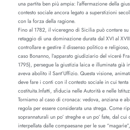
una partita ben più ampia: l’affermazione della giusti
contesto sociale ancora legato a superstizioni secola
con la forza della ragione.
Fino al 1782, il viceregno di Sicilia può contare su 
retaggio di una dominazione durata dal XVI al XVIII
controllare e gestire il dissenso politico e religioso,
caso Bonanno, l’apparato giudiziario del viceré F
1795), persegue la giustizia laica e illuminata già
aveva abolito il Sant’Uffizio. Questa visione, anim
deve fare i conti con il contesto sociale in cui tenta
costituita.Infatti, sfiducia nelle Autorità e nelle Isti
Torniamo al caso di cronaca: vedova, anziana e abit
regola per essere considerata una strega. Come ripor
soprannaturali un po’ streghe e un po’ fate, dal cui
interpellata dalle compaesane per le sue “magarìe”, 