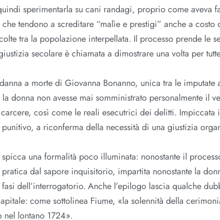
quindi sperimentarla su cani randagi, proprio come aveva fa
i, che tendono a screditare “malìe e prestigi” anche a costo 
colte tra la popolazione interpellata. Il processo prende le 
 giustizia secolare è chiamata a dimostrare una volta per tutte
ondanna a morte di Giovanna Bonanno, unica tra le imputate 
e la donna non avesse mai somministrato personalmente il ve
carcere, così come le reali esecutrici dei delitti. Impiccata 
punitivo, a riconferma della necessità di una giustizia orga
, spicca una formalità poco illuminata: nonostante il process
a pratica dal sapore inquisitorio, impartita nonostante la do
 fasi dell’interrogatorio. Anche l’epilogo lascia qualche dub
capitale: come sottolinea Fiume, «la solennità della cerimoni
o nel lontano 1724».