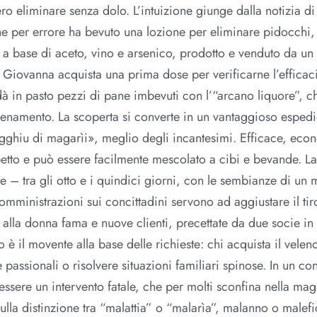
ro eliminare senza dolo. L’intuizione giunge dalla notizia di
e per errore ha bevuto una lozione per eliminare pidocchi,
co a base di aceto, vino e arsenico, prodotto e venduto da un
Giovanna acquista una prima dose per verificarne l’efficac
à in pasto pezzi di pane imbevuti con l’“arcano liquore”, ch
velenamento. La scoperta si converte in un vantaggioso esped
«megghiu di magarìi», meglio degli incantesimi. Efficace, ec
petto e può essere facilmente mescolato a cibi e bevande. L
e – tra gli otto e i quindici giorni, con le sembianze di un
mministrazioni sui concittadini servono ad aggiustare il tir
lla donna fama e nuove clienti, precettate da due socie in a
 è il movente alla base delle richieste: chi acquista il velen
passionali o risolvere situazioni familiari spinose. In un con
essere un intervento fatale, che per molti sconfina nella mag
ulla distinzione tra “malattia” o “malarìa”, malanno o malefi