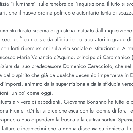
zia “illuminata” sulle tenebre dell’inquisizione. Il tutto si sv
ri, che il nuovo ordine politico e autoritario tenta di spazz
uno strutturato sistema di giustizia mutuato dall’inquisizion
 secolo. È composto da ufficiali e collaboratori in grado di
 con forti ripercussioni sulla vita sociale e istituzionale. Al 
rancesco Maria Venanzio d’Aquino, principe di Caramanico 
 iniziata dal suo predecessore Domenico Caracciolo, che nel
ata dallo spirito che già da qualche decennio imperversa in 
 d’imporsi, animato dalla superstizione e dalla sfiducia verso 
tuzioni, un po’ come oggi.
uata a vivere di espedienti, Giovanna Bonanno ha tutte le c
ta Fiume, «Di lei si dice che esca con le ‘donne di fora’, e
 capriccio può dipendere la buona e la cattiva sorte». Spess
fatture e incantesimi che la donna dispensa su richiesta. I d