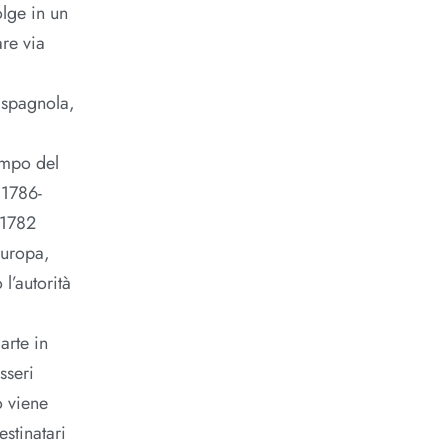
olge in un
are via
e spagnola,
tempo del
(1786-
 1782
Europa,
l’autorità
arte in
sseri
o viene
estinatari