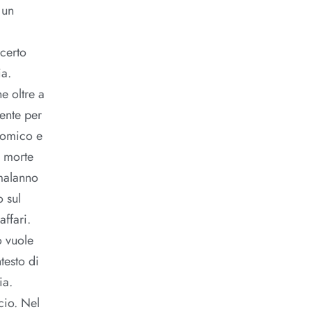
 un
 certo
ia.
e oltre a
iente per
onomico e
a morte
 malanno
o sul
ffari.
o vuole
testo di
ia.
cio. Nel