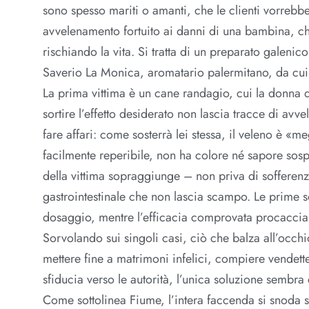
sono spesso mariti o amanti, che le clienti vorrebbe
avvelenamento fortuito ai danni di una bambina, ch
rischiando la vita. Si tratta di un preparato galeni
Saverio La Monica, aromatario palermitano, da cui 
La prima vittima è un cane randagio, cui la donna d
sortire l’effetto desiderato non lascia tracce di av
fare affari: come sosterrà lei stessa, il veleno è 
facilmente reperibile, non ha colore né sapore sos
della vittima sopraggiunge – non priva di sofferenz
gastrointestinale che non lascia scampo. Le prime so
dosaggio, mentre l’efficacia comprovata procaccia a
Sorvolando sui singoli casi, ciò che balza all’occhio
mettere fine a matrimoni infelici, compiere vendette 
sfiducia verso le autorità, l’unica soluzione sembra 
Come sottolinea Fiume, l’intera faccenda si snoda s