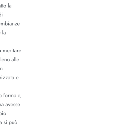
tto la
di
sembianze
 la
a meritare
leno alle
in
nizzata e
o formale,
nna avesse
bio
a si può