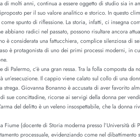
za di molti anni, continua a essere oggetto di studio sia in a
roposto per il suo valore analitico e storico. In questo cli
 come spunto di riflessione. La storia, infatti, ci insegna co
e abbiano radici nel passato, possono risultare ancora attua
o è considerata una fattucchiera, complice silenziosa di sei
aso è protagonista di uno dei primi processi moderni, in cui
one.
re di Palermo, c’è una gran ressa. Tra la folla composta da no
rrà un’esecuzione. Il cappio viene calato sul collo di una don
a strega. Giovanna Bonanno è accusata di aver favorito alm
i di sue concittadine, ricorse ai servigi della donna per vend
’arma del delitto è un veleno insospettabile, che la donna r
a Fiume (docente di Storia moderna presso l’Università di 
rtamento processuale, evidenziando come nel dibattimento s