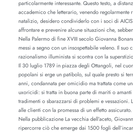
particolarmente interessante. Questo testo, a distan
accademico che letterario, venendo regolarmente rip
natalizio, desidero condividerlo con i soci di AICIS
affrontare e prevenire alcune situazioni che, sebben
Nella Palermo di fine XVIII secolo Giovanna Bonann
messi a segno con un insospettabile veleno. Il suo c
razionalismo illuminista si scontra con la superstizi
Il 30 luglio 1789 in piazza degli Ottangoli, nel cuo
popolani si erge un patibolo, sul quale presto si te
anni, condannata per omicidio ma trattata come un
uxoricidi: si tratta in buona parte di mariti o amant
tradimenti o sbarazzarsi di problemi e vessazioni. L
alle clienti con la promessa di un effetto assicurato.
Nella pubblicazione La vecchia dell’aceto, Giovann
ripercorre ciò che emerge dai 1500 fogli dell’inca