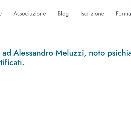
e
Associazione
Blog
Iscrizione
Forma
a ad Alessandro Meluzzi, noto psichia
ificati.