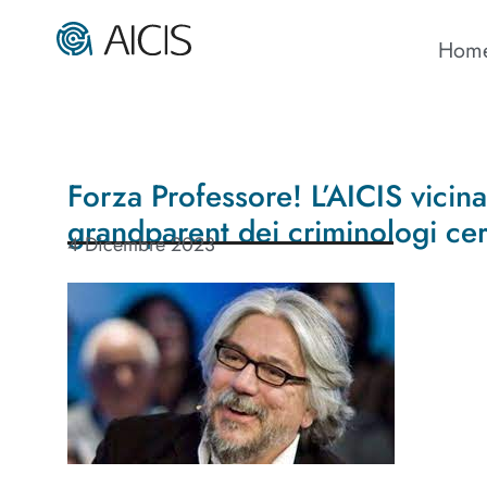
Hom
Forza Professore! L’AICIS vicin
grandparent dei criminologi cert
4 Dicembre 2023