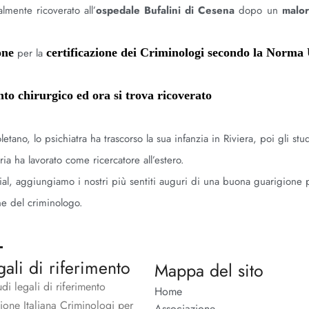
almente ricoverato all’
ospedale Bufalini di Cesena
dopo un
malo
one
per la
certificazione dei Criminologi secondo la Norma
nto chirurgico ed ora si trova
ricoverato
no, lo psichiatra ha trascorso la sua infanzia in Riviera, poi gli stud
ia ha lavorato come ricercatore all’estero.
al, aggiungiamo i nostri più sentiti auguri di una buona guarigione 
ne del criminologo.
gali di riferimento
Mappa del sito
udi legali di riferimento
Home
zione Italiana Criminologi per
Associazione