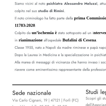
Siamo vicini al noto
psichiatra Alessandro Meluzzi
, attu
colpito nel suo
studio di Rimini
.
Il noto criminologo ha fatto parte della
prima Commissi
11783:2020
.
Colpito da
un’ischemia è
stato sottoposto ad un i
nterve
in
rianimazione
all’ospedale
Bufalini di Cesena
.
Classe 1955, nato a Napoli da madre riminese e papà napoleta
Dopo la Laurea in Medicina e la specializzazione in psichiatr
Alla marea di messaggi di vicinanza che hanno invaso i soci
riavere come eminentissimo rappresentante della professio
Studi le
Sede nazionale
Scopri gli st
Via Carlo Cignani, 19 | 47121 | Forlì (FC)
dell’Associa