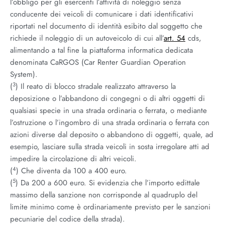
l’obbligo per gli esercenti l’attività di noleggio senza
conducente dei veicoli di comunicare i dati identificativi
riportati nel documento di identità esibito dal soggetto che
richiede il noleggio di un autoveicolo di cui all’
art. 54
cds,
alimentando a tal fine la piattaforma informatica dedicata
denominata CaRGOS (Car Renter Guardian Operation
System).
3
(
) Il reato di blocco stradale realizzato attraverso la
deposizione o l’abbandono di congegni o di altri oggetti di
qualsiasi specie in una strada ordinaria o ferrata, o mediante
l’ostruzione o l’ingombro di una strada ordinaria o ferrata con
azioni diverse dal deposito o abbandono di oggetti, quale, ad
esempio, lasciare sulla strada veicoli in sosta irregolare atti ad
impedire la circolazione di altri veicoli.
4
(
) Che diventa da 100 a 400 euro.
5
(
) Da 200 a 600 euro. Si evidenzia che l’importo edittale
massimo della sanzione non corrisponde al quadruplo del
limite minimo come è ordinariamente previsto per le sanzioni
pecuniarie del codice della strada).