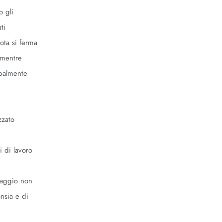
o gli
ti
uota si ferma
 mentre
ipalmente
zzato
 di lavoro
guaggio non
ansia e di