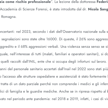
izia come rischio professionale
”. La lezione della dottoressa
Federi
Accademia di Scienze Forensi, è stata introdotta dal dr.
Nicola Sang
SL Romagna.
oncertanti: nel 2023, secondo i dati dell’Osservatorio nazionale sulla 
 le segnalazioni sono state oltre 16000. Di queste, il 26% sono aggressi
 aggredito e il 68% aggressioni verbali. Una violenza senza senso se s
e, nell’interesse di tutti (malati, familiari e operatori sanitari), si 
 quelli raccolti dall’INIL, ente che si occupa degli infortuni sul lavoro
 danni del personale sanitario accertati dall’Inail nel 2022 sono stati p
’accesso alle strutture ospedaliere e assistenziali è stato fortemente l
tratta di un dato parziale perché non comprende i medici e gli inferm
medici di famiglia e le guardie mediche. Anche se in ripresa rispetto al
evato nel periodo ante pandemia: nel 2018 e 2019, infatti, i casi di vi