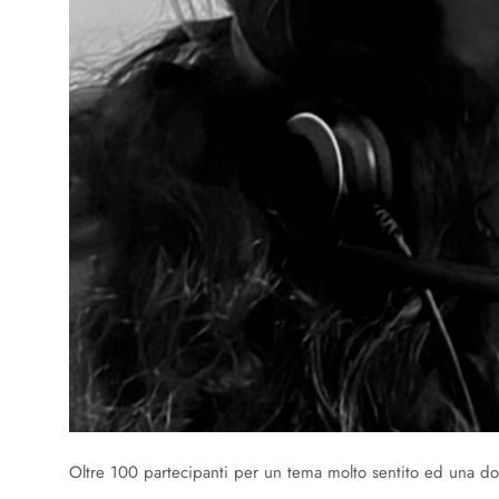
Oltre 100 partecipanti per un tema molto sentito ed una do