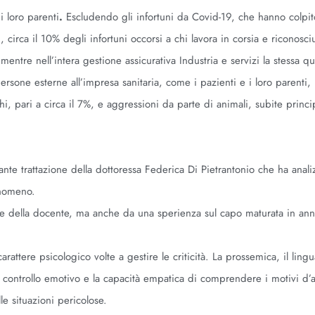
i loro parenti
.
Escludendo gli infortuni da Covid-19, che hanno colpit
i, circa il 10% degli infortuni occorsi a chi lavora in corsia e riconosciu
mentre nell’intera gestione assicurativa Industria e servizi la stessa q
ersone esterne all’impresa sanitaria, come i pazienti e i loro parenti,
ghi, pari a circa il 7%, e aggressioni da parte di animali, subite princ
ssante trattazione della dottoressa Federica Di Pietrantonio che ha anali
fenomeno.
he della docente, ma anche da una sperienza sul capo maturata in anni
carattere psicologico volte a gestire le criticità. La prossemica, il lin
 il controllo emotivo e la capacità empatica di comprendere i motivi d’
e situazioni pericolose.