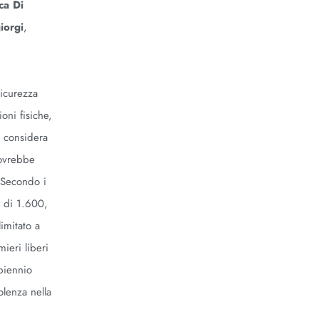
ca Di
iorgi
,
sicurezza
oni fisiche,
i considera
dovrebbe
. Secondo i
iù di 1.600,
imitato a
ieri liberi
 biennio
olenza nella