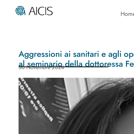
Hom
Aggressioni ai sanitari e agli op
al seminario della dottoressa F
30 Novembre 2024