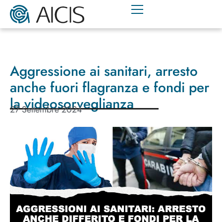
Aggressione ai sanitari, arresto
anche fuori flagranza e fondi per
la videosorveglianza
27 Settembre 2024