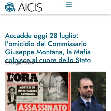
Accadde oggi 28 luglio:
l’omicidio del Commissario
Giuseppe Montana, la Mafia
colpisce al cuore dello Stato
28 Luglio 2024