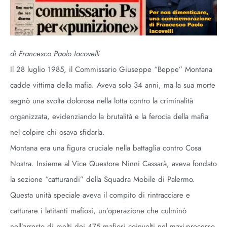
di Francesco Paolo Iacovelli
Il 28 luglio 1985, il Commissario Giuseppe “Beppe” Montana
cadde vittima della mafia. Aveva solo 34 anni, ma la sua morte
segnò una svolta dolorosa nella lotta contro la criminalità
organizzata, evidenziando la brutalità e la ferocia della mafia
nel colpire chi osava sfidarla.
Montana era una figura cruciale nella battaglia contro Cosa
Nostra. Insieme al Vice Questore Ninni Cassarà, aveva fondato
la sezione “catturandi” della Squadra Mobile di Palermo.
Questa unità speciale aveva il compito di rintracciare e
catturare i latitanti mafiosi, un’operazione che culminò
nell’arresto di molti dei 475 mafiosi coinvolti nel maxi-processo