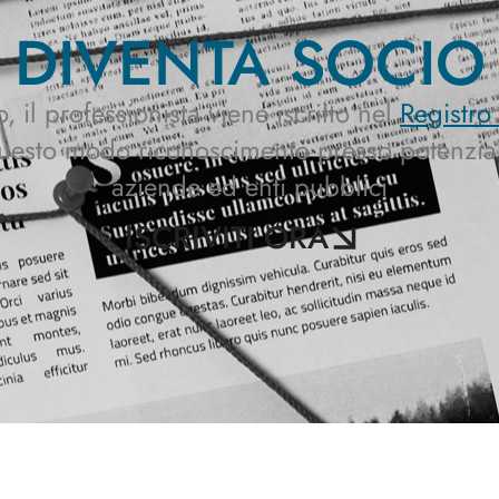
DIVENTA SOCIO
 il professionista viene iscritto nel
Registro
uesto modo riconoscimento presso potenziali 
aziende ed enti pubblici
ISCRIVITI ORA